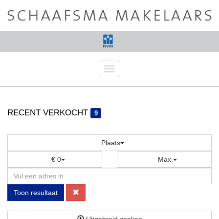
Navigatie
RECENT VERKOCHT
9
Plaats
€ 0
Max.
Toon resultaat
Uitgebreid zoeken