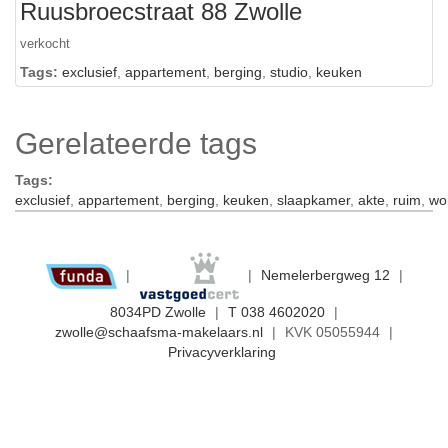
Ruusbroecstraat 88 Zwolle
verkocht
Tags:
exclusief
,
appartement
,
berging
,
studio
,
keuken
Gerelateerde tags
Tags:
exclusief
,
appartement
,
berging
,
keuken
,
slaapkamer
,
akte
,
ruim
,
wo
|
|
Nemelerbergweg 12
|
8034PD Zwolle
|
T 038 4602020
|
zwolle@schaafsma-makelaars.nl
|
KVK 05055944
|
Privacyverklaring