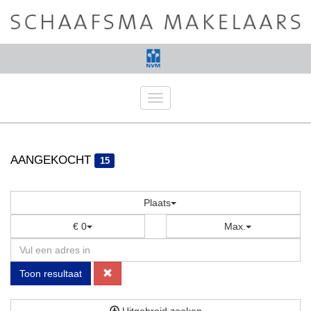
Navigatie
AANGEKOCHT
15
Plaats
€ 0
Max.
Toon resultaat
Uitgebreid zoeken